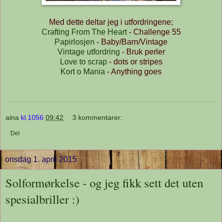
Med dette deltar jeg i utfordringene;
Crafting From The Heart
- Challenge 55
Papirlosjen
- Baby/Barn/Vintage
Vintage utfordring
- Bruk perler
Love to scrap
- dots or stripes
Kort o Mania
- Anything goes
aina
kl.1056
09:42
3 kommentarer:
Del
onsdag 1. april 2015
Solformørkelse - og jeg fikk sett det uten
spesialbriller :)